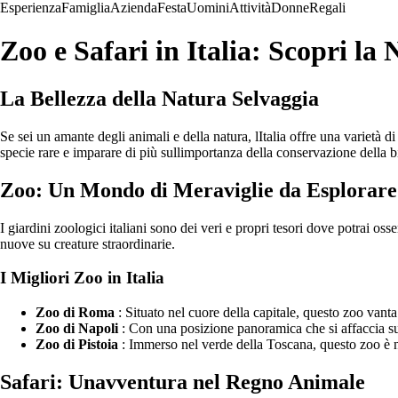
Esperienza
Famiglia
Azienda
Festa
Uomini
Attività
Donne
Regali
Zoo e Safari in Italia: Scopri la
La Bellezza della Natura Selvaggia
Se sei un amante degli animali e della natura, lItalia offre una varietà 
specie rare e imparare di più sullimportanza della conservazione della b
Zoo: Un Mondo di Meraviglie da Esplorare
I giardini zoologici italiani sono dei veri e propri tesori dove potrai o
nuove su creature straordinarie.
I Migliori Zoo in Italia
Zoo di Roma
: Situato nel cuore della capitale, questo zoo vanta
Zoo di Napoli
: Con una posizione panoramica che si affaccia sul
Zoo di Pistoia
: Immerso nel verde della Toscana, questo zoo è n
Safari: Unavventura nel Regno Animale