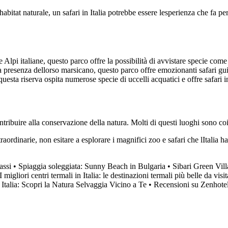
habitat naturale, un safari in Italia potrebbe essere lesperienza che fa per
e Alpi italiane, questo parco offre la possibilità di avvistare specie com
 presenza dellorso marsicano, questo parco offre emozionanti safari guid
uesta riserva ospita numerose specie di uccelli acquatici e offre safari 
tribuire alla conservazione della natura. Molti di questi luoghi sono coin
aordinarie, non esitare a esplorare i magnifici zoo e safari che lItalia ha 
assi
•
Spiaggia soleggiata: Sunny Beach in Bulgaria
•
Sibari Green Vill
I migliori centri termali in Italia: le destinazioni termali più belle da visit
 Italia: Scopri la Natura Selvaggia Vicino a Te
•
Recensioni su Zenhote