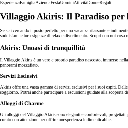
Esperienza
Famiglia
Azienda
Festa
Uomini
Attività
Donne
Regali
Villaggio Akiris: Il Paradiso per
Se stai cercando il posto perfetto per una vacanza rilassante e indimentic
soddisfare le tue esigenze di relax e divertimento. Scopri con noi cosa r
Akiris: Unoasi di tranquillità
Il Villaggio Akiris è un vero e proprio paradiso nascosto, immerso nella
panorami mozzafiato.
Servizi Esclusivi
Akiris offre una vasta gamma di servizi esclusivi per i suoi ospiti. Dalle 
soggiorno. Potrai anche partecipare a escursioni guidate alla scoperta dei
Alloggi di Charme
Gli alloggi del Villaggio Akiris sono eleganti e confortevoli, progettati
curato con attenzione per offrire unesperienza indimenticabile.