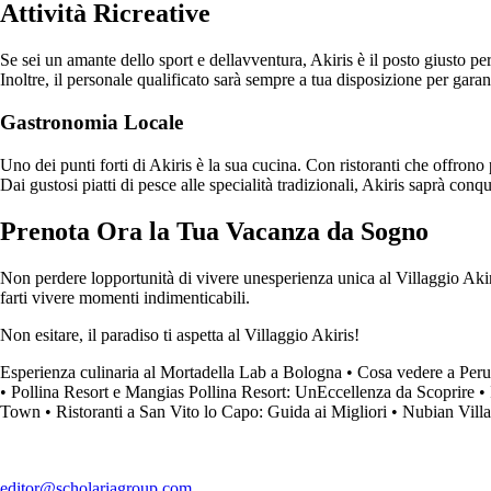
Attività Ricreative
Se sei un amante dello sport e dellavventura, Akiris è il posto giusto per
Inoltre, il personale qualificato sarà sempre a tua disposizione per gara
Gastronomia Locale
Uno dei punti forti di Akiris è la sua cucina. Con ristoranti che offrono 
Dai gustosi piatti di pesce alle specialità tradizionali, Akiris saprà conqui
Prenota Ora la Tua Vacanza da Sogno
Non perdere lopportunità di vivere unesperienza unica al Villaggio Akiris
farti vivere momenti indimenticabili.
Non esitare, il paradiso ti aspetta al Villaggio Akiris!
Esperienza culinaria al Mortadella Lab a Bologna
•
Cosa vedere a Perug
•
Pollina Resort e Mangias Pollina Resort: UnEccellenza da Scoprire
•
Town
•
Ristoranti a San Vito lo Capo: Guida ai Migliori
•
Nubian Vill
editor@scholariagroup.com