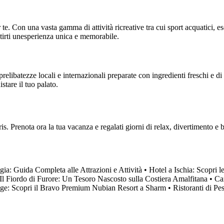
 te. Con una vasta gamma di attività ricreative tra cui sport acquatici, e
ntirti unesperienza unica e memorabile.
prelibatezze locali e internazionali preparate con ingredienti freschi e d
stare il tuo palato.
. Prenota ora la tua vacanza e regalati giorni di relax, divertimento e b
ia: Guida Completa alle Attrazioni e Attività
•
Hotel a Ischia: Scopri l
Il Fiordo di Furore: Un Tesoro Nascosto sulla Costiera Amalfitana
•
Ca
age: Scopri il Bravo Premium Nubian Resort a Sharm
•
Ristoranti di P