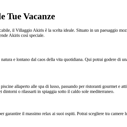
 le Tue Vacanze
abile, il Villaggio Akiris è la scelta ideale. Situato in un paesaggio mozz
ende Akiris così speciale.
 natura e lontano dal caos della vita quotidiana. Qui potrai godere di un
piscine allaperto alle spa di lusso, passando per ristoranti gourmet e atti
 dintorni o rilassarti in spiaggia sotto il caldo sole mediterraneo.
 per garantire il massimo relax ai suoi ospiti. Potrai scegliere tra camer