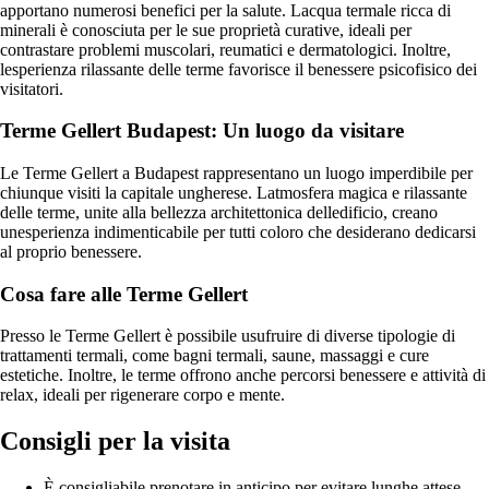
apportano numerosi benefici per la salute. Lacqua termale ricca di
minerali è conosciuta per le sue proprietà curative, ideali per
contrastare problemi muscolari, reumatici e dermatologici. Inoltre,
lesperienza rilassante delle terme favorisce il benessere psicofisico dei
visitatori.
Terme Gellert Budapest: Un luogo da visitare
Le Terme Gellert a Budapest rappresentano un luogo imperdibile per
chiunque visiti la capitale ungherese. Latmosfera magica e rilassante
delle terme, unite alla bellezza architettonica delledificio, creano
unesperienza indimenticabile per tutti coloro che desiderano dedicarsi
al proprio benessere.
Cosa fare alle Terme Gellert
Presso le Terme Gellert è possibile usufruire di diverse tipologie di
trattamenti termali, come bagni termali, saune, massaggi e cure
estetiche. Inoltre, le terme offrono anche percorsi benessere e attività di
relax, ideali per rigenerare corpo e mente.
Consigli per la visita
È consigliabile prenotare in anticipo per evitare lunghe attese.