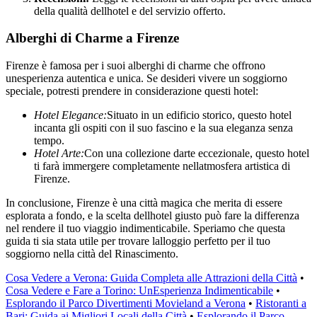
della qualità dellhotel e del servizio offerto.
Alberghi di Charme a Firenze
Firenze è famosa per i suoi alberghi di charme che offrono
unesperienza autentica e unica. Se desideri vivere un soggiorno
speciale, potresti prendere in considerazione questi hotel:
Hotel Elegance:
Situato in un edificio storico, questo hotel
incanta gli ospiti con il suo fascino e la sua eleganza senza
tempo.
Hotel Arte:
Con una collezione darte eccezionale, questo hotel
ti farà immergere completamente nellatmosfera artistica di
Firenze.
In conclusione, Firenze è una città magica che merita di essere
esplorata a fondo, e la scelta dellhotel giusto può fare la differenza
nel rendere il tuo viaggio indimenticabile. Speriamo che questa
guida ti sia stata utile per trovare lalloggio perfetto per il tuo
soggiorno nella città del Rinascimento.
Cosa Vedere a Verona: Guida Completa alle Attrazioni della Città
•
Cosa Vedere e Fare a Torino: UnEsperienza Indimenticabile
•
Esplorando il Parco Divertimenti Movieland a Verona
•
Ristoranti a
Bari: Guida ai Migliori Locali della Città
•
Esplorando il Parco