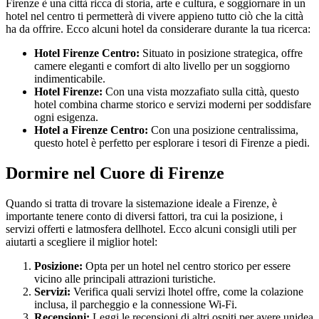
Firenze è una città ricca di storia, arte e cultura, e soggiornare in un
hotel nel centro ti permetterà di vivere appieno tutto ciò che la città
ha da offrire. Ecco alcuni hotel da considerare durante la tua ricerca:
Hotel Firenze Centro:
Situato in posizione strategica, offre
camere eleganti e comfort di alto livello per un soggiorno
indimenticabile.
Hotel Firenze:
Con una vista mozzafiato sulla città, questo
hotel combina charme storico e servizi moderni per soddisfare
ogni esigenza.
Hotel a Firenze Centro:
Con una posizione centralissima,
questo hotel è perfetto per esplorare i tesori di Firenze a piedi.
Dormire nel Cuore di Firenze
Quando si tratta di trovare la sistemazione ideale a Firenze, è
importante tenere conto di diversi fattori, tra cui la posizione, i
servizi offerti e latmosfera dellhotel. Ecco alcuni consigli utili per
aiutarti a scegliere il miglior hotel:
Posizione:
Opta per un hotel nel centro storico per essere
vicino alle principali attrazioni turistiche.
Servizi:
Verifica quali servizi lhotel offre, come la colazione
inclusa, il parcheggio e la connessione Wi-Fi.
Recensioni:
Leggi le recensioni di altri ospiti per avere unidea