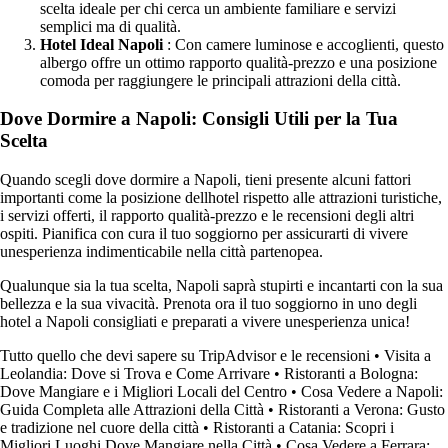
scelta ideale per chi cerca un ambiente familiare e servizi
semplici ma di qualità.
Hotel Ideal Napoli
: Con camere luminose e accoglienti, questo
albergo offre un ottimo rapporto qualità-prezzo e una posizione
comoda per raggiungere le principali attrazioni della città.
Dove Dormire a Napoli: Consigli Utili per la Tua
Scelta
Quando scegli dove dormire a Napoli, tieni presente alcuni fattori
importanti come la posizione dellhotel rispetto alle attrazioni turistiche,
i servizi offerti, il rapporto qualità-prezzo e le recensioni degli altri
ospiti. Pianifica con cura il tuo soggiorno per assicurarti di vivere
unesperienza indimenticabile nella città partenopea.
Qualunque sia la tua scelta, Napoli saprà stupirti e incantarti con la sua
bellezza e la sua vivacità. Prenota ora il tuo soggiorno in uno degli
hotel a Napoli consigliati e preparati a vivere unesperienza unica!
Tutto quello che devi sapere su TripAdvisor e le recensioni
•
Visita a
Leolandia: Dove si Trova e Come Arrivare
•
Ristoranti a Bologna:
Dove Mangiare e i Migliori Locali del Centro
•
Cosa Vedere a Napoli:
Guida Completa alle Attrazioni della Città
•
Ristoranti a Verona: Gusto
e tradizione nel cuore della città
•
Ristoranti a Catania: Scopri i
Migliori Luoghi Dove Mangiare nella Città
•
Cosa Vedere a Ferrara: