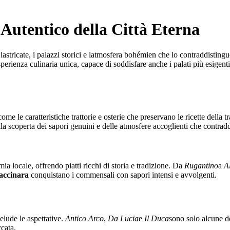
 Autentico della Città Eterna
 lastricate, i palazzi storici e latmosfera bohémien che lo contraddisting
esperienza culinaria unica, capace di soddisfare anche i palati più esigen
ome le caratteristiche trattorie e osterie che preservano le ricette della
lla scoperta dei sapori genuini e delle atmosfere accoglienti che contra
ia locale, offrendo piatti ricchi di storia e tradizione. Da
Rugantino
a
A
vaccinara
conquistano i commensali con sapori intensi e avvolgenti.
elude le aspettative.
Antico Arco
,
Da Lucia
e
Il Duca
sono solo alcune de
rcata.