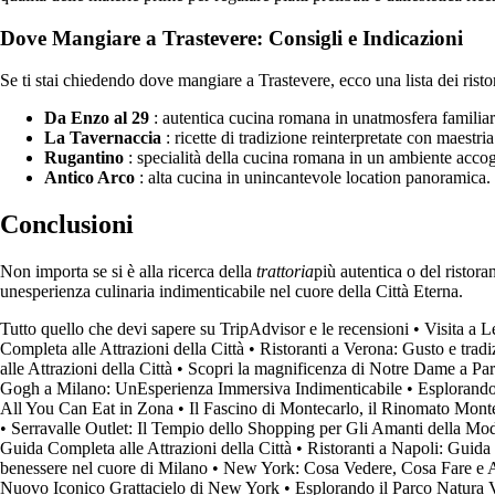
Dove Mangiare a Trastevere: Consigli e Indicazioni
Se ti stai chiedendo dove mangiare a Trastevere, ecco una lista dei ristor
Da Enzo al 29
: autentica cucina romana in unatmosfera familiar
La Tavernaccia
: ricette di tradizione reinterpretate con maestria
Rugantino
: specialità della cucina romana in un ambiente accog
Antico Arco
: alta cucina in unincantevole location panoramica.
Conclusioni
Non importa se si è alla ricerca della
trattoria
più autentica o del ristor
unesperienza culinaria indimenticabile nel cuore della Città Eterna.
Tutto quello che devi sapere su TripAdvisor e le recensioni
•
Visita a 
Completa alle Attrazioni della Città
•
Ristoranti a Verona: Gusto e tradiz
alle Attrazioni della Città
•
Scopri la magnificenza di Notre Dame a Par
Gogh a Milano: UnEsperienza Immersiva Indimenticabile
•
Esplorando
All You Can Eat in Zona
•
Il Fascino di Montecarlo, il Rinomato Mon
•
Serravalle Outlet: Il Tempio dello Shopping per Gli Amanti della Mo
Guida Completa alle Attrazioni della Città
•
Ristoranti a Napoli: Guida
benessere nel cuore di Milano
•
New York: Cosa Vedere, Cosa Fare e A
Nuovo Iconico Grattacielo di New York
•
Esplorando il Parco Natura 