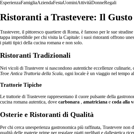
Esperienza
Famiglia
Azienda
Festa
Uomini
Attività
Donne
Regali
Ristoranti a Trastevere: Il Gusto
Trastevere, il pittoresco quartiere di Roma, è famoso per le sue stradine
tappa imperdibile per chi visita la Capitale: i suoi ristoranti offrono un
i piatti tipici della cucina romana e non solo.
Ristoranti Tradizionali
Nei vicoli di Trastevere si nascondono autentiche eccellenze culinarie, c
Teo
e
Antica Trattoria della Scala
, ogni locale è un viaggio nel tempo a
Trattorie Tipiche
Le trattorie di Trastevere rappresentano il cuore pulsante della gastronom
cucina romana autentica, dove
carbonara
,
amatriciana
e
coda alla 
Osterie e Ristoranti di Qualità
Per chi cerca unesperienza gastronomica più raffinata, Trastevere non d
qualità delle materie prime per regalare piatti prelibati e dallestetica rice