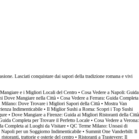
casione. Lasciati conquistare dai sapori della tradizione romana e vivi
Mangiare e i Migliori Locali del Centro
•
Cosa Vedere a Napoli: Guida
ghi Dove Mangiare nella Città
•
Cosa Vedere a Ferrara: Guida Completa
a Milano: Dove Trovare i Migliori Sapori della Città
•
Mostra Van
ienza Indimenticabile
•
Il Miglior Sushi a Roma: Scopri i Top Sushi
gure
•
Dove Mangiare a Firenze: Guida ai Migliori Ristoranti della Città
Guida Completa per Trovare il Perfetto Locale
•
Cosa Vedere a Verona:
a Completa ai Luoghi da Visitare
•
QC Terme Milano: Unoasi di
a Napoli per un Soggiorno Indimenticabile
•
Summit One Vanderbilt: Il
storanti, trattorie e osterie del centro
•
Ristoranti a Trastevere: Il