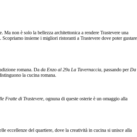
ue. Ma non è solo la bellezza architettonica a rendere Trastevere una
ti. Scopriamo insieme i migliori ristoranti a Trastevere dove poter gustare
 tradizione romana. Da
da Enzo al 29
a
La Tavernaccia
, passando per
Da
ddistinguono la cucina romana.
lle Fratte di Trastevere
, ognuna di queste osterie è un omaggio alla
lle eccellenze del quartiere, dove la creatività in cucina si unisce alla