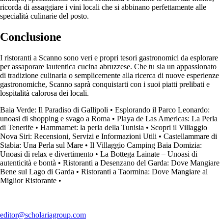
ricorda di assaggiare i vini locali che si abbinano perfettamente alle
specialità culinarie del posto.
Conclusione
I ristoranti a Scanno sono veri e propri tesori gastronomici da esplorare
per assaporare lautentica cucina abruzzese. Che tu sia un appassionato
di tradizione culinaria o semplicemente alla ricerca di nuove esperienze
gastronomiche, Scanno saprà conquistarti con i suoi piatti prelibati e
lospitalità calorosa dei locali.
Baia Verde: Il Paradiso di Gallipoli
•
Esplorando il Parco Leonardo:
unoasi di shopping e svago a Roma
•
Playa de Las Americas: La Perla
di Tenerife
•
Hammamet: la perla della Tunisia
•
Scopri il Villaggio
Nova Siri: Recensioni, Servizi e Informazioni Utili
•
Castellammare di
Stabia: Una Perla sul Mare
•
Il Villaggio Camping Baia Domizia:
Unoasi di relax e divertimento
•
La Bottega Lainate – Unoasi di
autenticità e bontà
•
Ristoranti a Desenzano del Garda: Dove Mangiare
Bene sul Lago di Garda
•
Ristoranti a Taormina: Dove Mangiare al
Miglior Ristorante
•
editor@scholariagroup.com