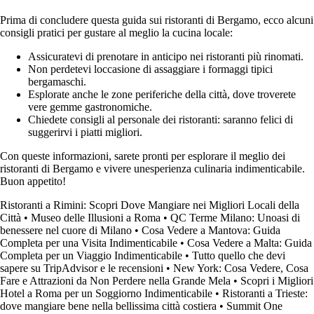
Prima di concludere questa guida sui ristoranti di Bergamo, ecco alcuni
consigli pratici per gustare al meglio la cucina locale:
Assicuratevi di prenotare in anticipo nei ristoranti più rinomati.
Non perdetevi loccasione di assaggiare i formaggi tipici
bergamaschi.
Esplorate anche le zone periferiche della città, dove troverete
vere gemme gastronomiche.
Chiedete consigli al personale dei ristoranti: saranno felici di
suggerirvi i piatti migliori.
Con queste informazioni, sarete pronti per esplorare il meglio dei
ristoranti di Bergamo e vivere unesperienza culinaria indimenticabile.
Buon appetito!
Ristoranti a Rimini: Scopri Dove Mangiare nei Migliori Locali della
Città
•
Museo delle Illusioni a Roma
•
QC Terme Milano: Unoasi di
benessere nel cuore di Milano
•
Cosa Vedere a Mantova: Guida
Completa per una Visita Indimenticabile
•
Cosa Vedere a Malta: Guida
Completa per un Viaggio Indimenticabile
•
Tutto quello che devi
sapere su TripAdvisor e le recensioni
•
New York: Cosa Vedere, Cosa
Fare e Attrazioni da Non Perdere nella Grande Mela
•
Scopri i Migliori
Hotel a Roma per un Soggiorno Indimenticabile
•
Ristoranti a Trieste:
dove mangiare bene nella bellissima città costiera
•
Summit One