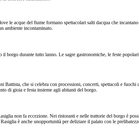
 dove le acque del fiume formano spettacolari salti dacqua che incantano
n un ambiente incontaminato.
o il borgo durante tutto lanno. Le sagre gastronomiche, le feste popolar
i Battista, che si celebra con processioni, concerti, spettacoli e fuochi
to di gioia e festa insieme agli abitanti del borgo.
iglia non fa eccezione. Nei ristoranti e nelle trattorie del borgo è possib
 Rasiglia è anche unopportunità per deliziare il palato con le prelibatezz