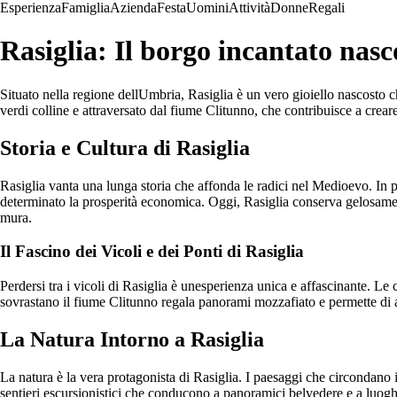
Esperienza
Famiglia
Azienda
Festa
Uomini
Attività
Donne
Regali
Rasiglia: Il borgo incantato nasco
Situato nella regione dellUmbria, Rasiglia è un vero gioiello nascosto c
verdi colline e attraversato dal fiume Clitunno, che contribuisce a crea
Storia e Cultura di Rasiglia
Rasiglia vanta una lunga storia che affonda le radici nel Medioevo. In pas
determinato la prosperità economica. Oggi, Rasiglia conserva gelosamente le
mura.
Il Fascino dei Vicoli e dei Ponti di Rasiglia
Perdersi tra i vicoli di Rasiglia è unesperienza unica e affascinante. Le
sovrastano il fiume Clitunno regala panorami mozzafiato e permette di a
La Natura Intorno a Rasiglia
La natura è la vera protagonista di Rasiglia. I paesaggi che circondano il
sentieri escursionistici che conducono a panoramici belvedere e a luoghi 