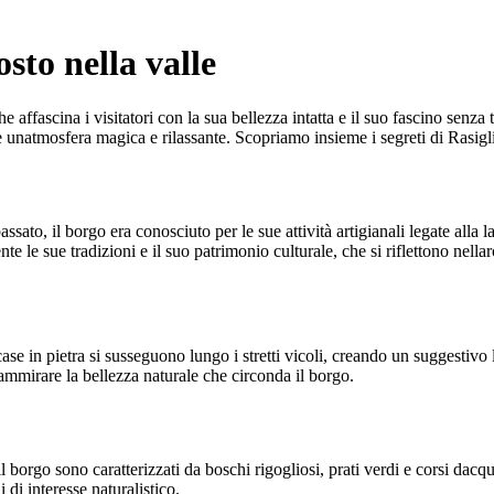
sto nella valle
he affascina i visitatori con la sua bellezza intatta e il suo fascino se
re unatmosfera magica e rilassante. Scopriamo insieme i segreti di Rasigl
sato, il borgo era conosciuto per le sue attività artigianali legate alla 
 sue tradizioni e il suo patrimonio culturale, che si riflettono nellarchit
 case in pietra si susseguono lungo i stretti vicoli, creando un suggestiv
mmirare la bellezza naturale che circonda il borgo.
 borgo sono caratterizzati da boschi rigogliosi, prati verdi e corsi dacqua
di interesse naturalistico.