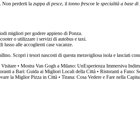
i. Non perderti la
zuppa di pesce
, il
tonno fresco
e le
specialità a base di 
iodi migliori per godere appieno di Ponza.
ooter o utilizzare i servizi di autobus e taxi.
i lusso alle accoglienti case vacanze.
llino. Scopri i tesori nascosti di questa meravigliosa isola e lasciati c
 Visitare
•
Mostra Van Gogh a Milano: UnEsperienza Immersiva Indime
oranti a Bari: Guida ai Migliori Locali della Città
•
Ristoranti a Fano:
are la Miglior Pizza in Città
•
Tirana: Cosa Vedere e Fare nella Capit