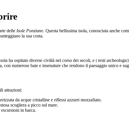
prire
arte delle
Isole Ponziane
. Questa bellissima isola, conosciuta anche co
 punteggiano la sua costa.
isola ha ospitato diverse civiltà nel corso dei secoli, e i resti archeolog
ata, con numerose baie e insenature che rendono il paesaggio unico e sug
i attrazioni:
erizzata da acque cristalline e riflessi azzurri mozzafiato.
osa scogliera a picco sul mare.
escursioni in barca.