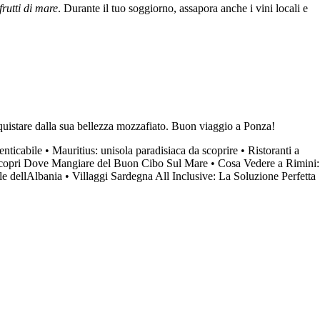
frutti di mare
. Durante il tuo soggiorno, assapora anche i vini locali e
onquistare dalla sua bellezza mozzafiato. Buon viaggio a Ponza!
nticabile
•
Mauritius: unisola paradisiaca da scoprire
•
Ristoranti a
 Scopri Dove Mangiare del Buon Cibo Sul Mare
•
Cosa Vedere a Rimini:
ale dellAlbania
•
Villaggi Sardegna All Inclusive: La Soluzione Perfetta