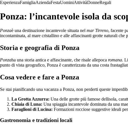
Esperienza
Famiglia
Azienda
Festa
Uomini
Attività
Donne
Regali
Ponza: l’incantevole isola da sco
Ponza
è una destinazione incantevole situata nel
mar Tirreno
, facente p
incontaminata, al mare cristallino e alle affascinanti grotte naturali che
Storia e geografia di Ponza
Ponza
ha una storia antica e affascinante, che risale allepoca
romana
. L
punto di vista geografico, Ponza è caratterizzata da una costa frastagli
Cosa vedere e fare a Ponza
Se stai pianificando una vacanza a Ponza, non perderti queste imperdibil
La Grotta Azzurra:
Una delle grotte più famose dellisola, caratt
Chiaia di Luna:
Una spiaggia incantevole dominata da una maest
Faraglioni di Lucina:
Formazioni rocciose suggestive ideali per 
Gastronomia e tradizioni locali