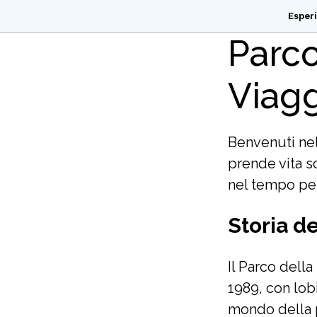
Esper
Parco
Viagg
Benvenuti nel
prende vita so
nel tempo per 
Storia de
Il Parco della
1989, con lobi
mondo della pr