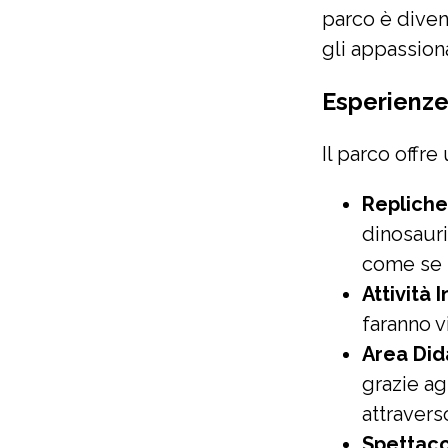
parco è diven
gli appassiona
Esperienze 
Il parco offre
Repliche 
dinosauri
come se f
Attività 
faranno vi
Area Did
grazie ag
attravers
Spettacol