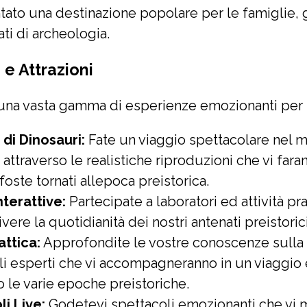
tato una destinazione popolare per le famiglie, g
ti di archeologia.
e Attrazioni
 una vasta gamma di esperienze emozionanti per i 
di Dinosauri:
Fate un viaggio spettacolare nel 
 attraverso le realistiche riproduzioni che vi fara
oste tornati allepoca preistorica.
Interattive:
Partecipate a laboratori ed attività pr
vere la quotidianità dei nostri antenati preistorici
attica:
Approfondite le vostre conoscenze sulla 
li esperti che vi accompagneranno in un viaggio
o le varie epoche preistoriche.
i Live:
Godetevi spettacoli emozionanti che vi 