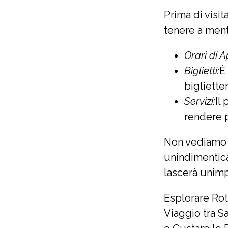
Prima di visit
tenere a ment
Orari di A
Biglietti:
È
bigliette
Servizi:
Il
rendere p
Non vediamo l
unindimentic
lascerà unimpr
Esplorare Ro
Viaggio tra S