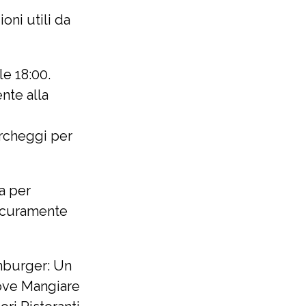
oni utili da
le 18:00.
ente alla
parcheggi per
a per
sicuramente
mburger: Un
Dove Mangiare