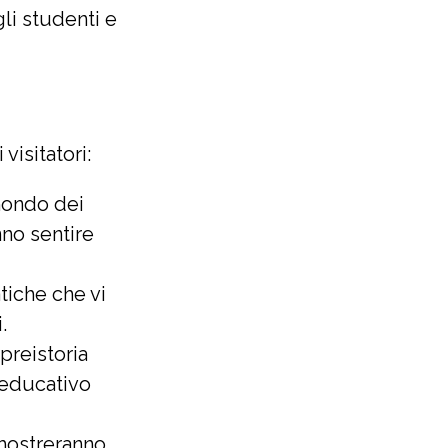
li studenti e
visitatori:
mondo dei
nno sentire
atiche che vi
.
preistoria
 educativo
mostreranno