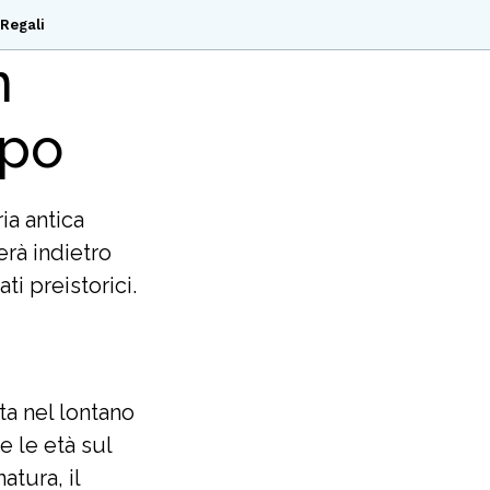
Regali
n
mpo
ia antica
erà indietro
i preistorici.
ta nel lontano
e le età sul
atura, il