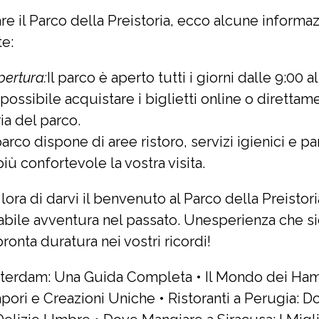
are il Parco della Preistoria, ecco alcune informazi
e:
pertura:
Il parco è aperto tutti i giorni dalle 9:00 al
 possibile acquistare i biglietti online o direttam
ria del parco.
 parco dispone di aree ristoro, servizi igienici e 
iù confortevole la vostra visita.
ora di darvi il benvenuto al Parco della Preistori
abile avventura nel passato. Unesperienza che 
onta duratura nei vostri ricordi!
tterdam: Una Guida Completa
•
Il Mondo dei Ha
apori e Creazioni Uniche
•
Ristoranti a Perugia: 