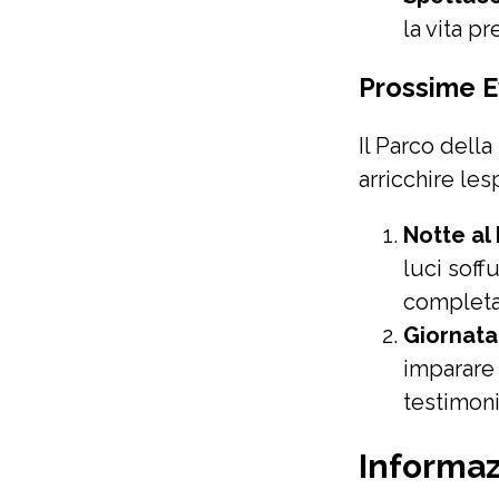
la vita p
Prossime E
Il Parco dell
arricchire les
Notte al
luci soff
completa
Giornata 
imparare 
testimon
Informazi