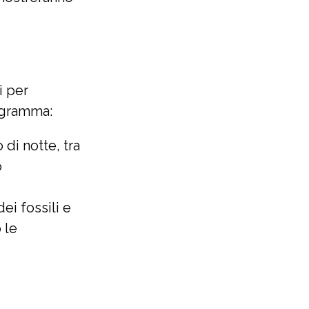
i per
rogramma:
di notte, tra
o
ei fossili e
 le