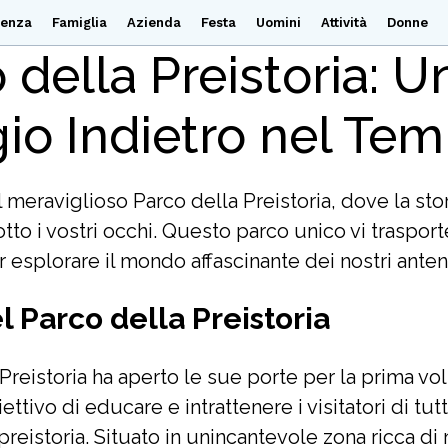
ienza
Famiglia
Azienda
Festa
Uomini
Attività
Donne
 della Preistoria: U
io Indietro nel Te
 meraviglioso Parco della Preistoria, dove la stor
tto i vostri occhi. Questo parco unico vi trasport
esplorare il mondo affascinante dei nostri antenat
l Parco della Preistoria
 Preistoria ha aperto le sue porte per la prima vol
ettivo di educare e intrattenere i visitatori di tutt
eistoria. Situato in unincantevole zona ricca di n