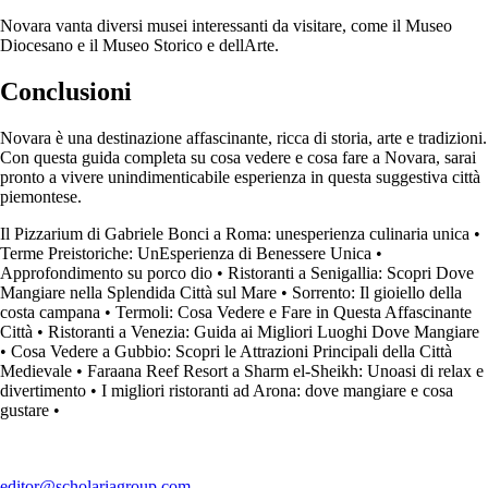
Novara vanta diversi musei interessanti da visitare, come il Museo
Diocesano e il Museo Storico e dellArte.
Conclusioni
Novara è una destinazione affascinante, ricca di storia, arte e tradizioni.
Con questa guida completa su cosa vedere e cosa fare a Novara, sarai
pronto a vivere unindimenticabile esperienza in questa suggestiva città
piemontese.
Il Pizzarium di Gabriele Bonci a Roma: unesperienza culinaria unica
•
Terme Preistoriche: UnEsperienza di Benessere Unica
•
Approfondimento su porco dio
•
Ristoranti a Senigallia: Scopri Dove
Mangiare nella Splendida Città sul Mare
•
Sorrento: Il gioiello della
costa campana
•
Termoli: Cosa Vedere e Fare in Questa Affascinante
Città
•
Ristoranti a Venezia: Guida ai Migliori Luoghi Dove Mangiare
•
Cosa Vedere a Gubbio: Scopri le Attrazioni Principali della Città
Medievale
•
Faraana Reef Resort a Sharm el-Sheikh: Unoasi di relax e
divertimento
•
I migliori ristoranti ad Arona: dove mangiare e cosa
gustare
•
editor@scholariagroup.com