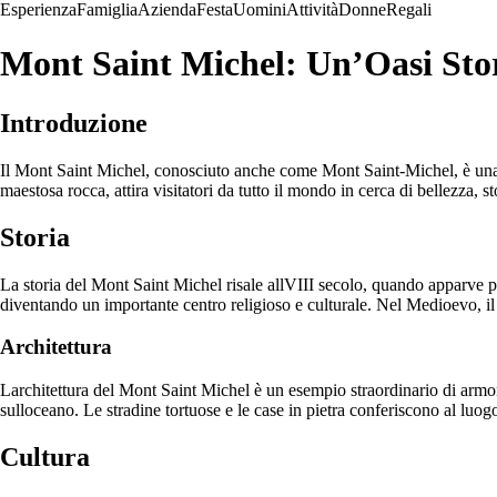
Esperienza
Famiglia
Azienda
Festa
Uomini
Attività
Donne
Regali
Mont Saint Michel: Un’Oasi Stor
Introduzione
Il Mont Saint Michel, conosciuto anche come Mont Saint-Michel, è una me
maestosa rocca, attira visitatori da tutto il mondo in cerca di bellezza, sto
Storia
La storia del Mont Saint Michel risale allVIII secolo, quando apparve per
diventando un importante centro religioso e culturale. Nel Medioevo, il 
Architettura
Larchitettura del Mont Saint Michel è un esempio straordinario di armoni
sulloceano. Le stradine tortuose e le case in pietra conferiscono al lu
Cultura