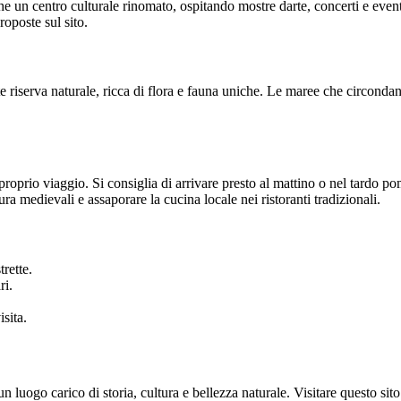
he un centro culturale rinomato, ospitando mostre darte, concerti e eventi
roposte sul sito.
riserva naturale, ricca di flora e fauna uniche. Le maree che circondan
 proprio viaggio. Si consiglia di arrivare presto al mattino o nel tardo p
ra medievali e assaporare la cucina locale nei ristoranti tradizionali.
rette.
ri.
sita.
n luogo carico di storia, cultura e bellezza naturale. Visitare questo sit