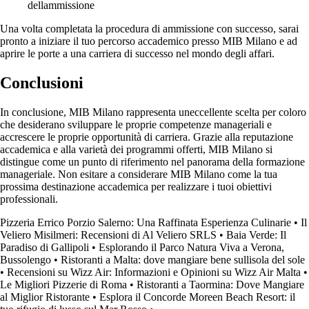
dellammissione
Una volta completata la procedura di ammissione con successo, sarai
pronto a iniziare il tuo percorso accademico presso MIB Milano e ad
aprire le porte a una carriera di successo nel mondo degli affari.
Conclusioni
In conclusione, MIB Milano rappresenta uneccellente scelta per coloro
che desiderano sviluppare le proprie competenze manageriali e
accrescere le proprie opportunità di carriera. Grazie alla reputazione
accademica e alla varietà dei programmi offerti, MIB Milano si
distingue come un punto di riferimento nel panorama della formazione
manageriale. Non esitare a considerare MIB Milano come la tua
prossima destinazione accademica per realizzare i tuoi obiettivi
professionali.
Pizzeria Errico Porzio Salerno: Una Raffinata Esperienza Culinarie
•
Il
Veliero Misilmeri: Recensioni di Al Veliero SRLS
•
Baia Verde: Il
Paradiso di Gallipoli
•
Esplorando il Parco Natura Viva a Verona,
Bussolengo
•
Ristoranti a Malta: dove mangiare bene sullisola del sole
•
Recensioni su Wizz Air: Informazioni e Opinioni su Wizz Air Malta
•
Le Migliori Pizzerie di Roma
•
Ristoranti a Taormina: Dove Mangiare
al Miglior Ristorante
•
Esplora il Concorde Moreen Beach Resort: il