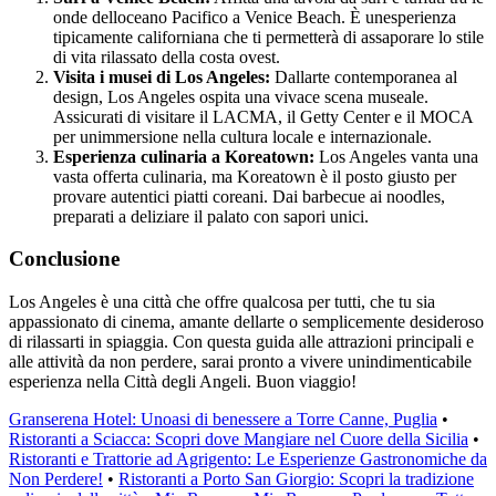
onde delloceano Pacifico a Venice Beach. È unesperienza
tipicamente californiana che ti permetterà di assaporare lo stile
di vita rilassato della costa ovest.
Visita i musei di Los Angeles:
Dallarte contemporanea al
design, Los Angeles ospita una vivace scena museale.
Assicurati di visitare il LACMA, il Getty Center e il MOCA
per unimmersione nella cultura locale e internazionale.
Esperienza culinaria a Koreatown:
Los Angeles vanta una
vasta offerta culinaria, ma Koreatown è il posto giusto per
provare autentici piatti coreani. Dai barbecue ai noodles,
preparati a deliziare il palato con sapori unici.
Conclusione
Los Angeles è una città che offre qualcosa per tutti, che tu sia
appassionato di cinema, amante dellarte o semplicemente desideroso
di rilassarti in spiaggia. Con questa guida alle attrazioni principali e
alle attività da non perdere, sarai pronto a vivere unindimenticabile
esperienza nella Città degli Angeli. Buon viaggio!
Granserena Hotel: Unoasi di benessere a Torre Canne, Puglia
•
Ristoranti a Sciacca: Scopri dove Mangiare nel Cuore della Sicilia
•
Ristoranti e Trattorie ad Agrigento: Le Esperienze Gastronomiche da
Non Perdere!
•
Ristoranti a Porto San Giorgio: Scopri la tradizione