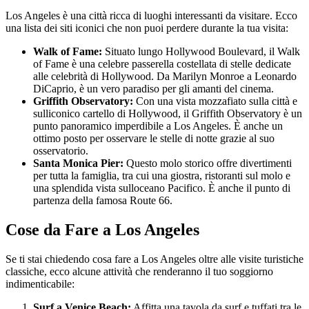
Los Angeles è una città ricca di luoghi interessanti da visitare. Ecco
una lista dei siti iconici che non puoi perdere durante la tua visita:
Walk of Fame:
Situato lungo Hollywood Boulevard, il Walk
of Fame è una celebre passerella costellata di stelle dedicate
alle celebrità di Hollywood. Da Marilyn Monroe a Leonardo
DiCaprio, è un vero paradiso per gli amanti del cinema.
Griffith Observatory:
Con una vista mozzafiato sulla città e
sulliconico cartello di Hollywood, il Griffith Observatory è un
punto panoramico imperdibile a Los Angeles. È anche un
ottimo posto per osservare le stelle di notte grazie al suo
osservatorio.
Santa Monica Pier:
Questo molo storico offre divertimenti
per tutta la famiglia, tra cui una giostra, ristoranti sul molo e
una splendida vista sulloceano Pacifico. È anche il punto di
partenza della famosa Route 66.
Cose da Fare a Los Angeles
Se ti stai chiedendo cosa fare a Los Angeles oltre alle visite turistiche
classiche, ecco alcune attività che renderanno il tuo soggiorno
indimenticabile:
Surf a Venice Beach:
Affitta una tavola da surf e tuffati tra le