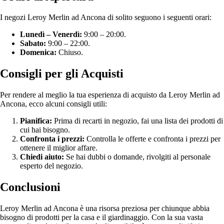
I negozi Leroy Merlin ad Ancona di solito seguono i seguenti orari:
Lunedì – Venerdì:
9:00 – 20:00.
Sabato:
9:00 – 22:00.
Domenica:
Chiuso.
Consigli per gli Acquisti
Per rendere al meglio la tua esperienza di acquisto da Leroy Merlin ad
Ancona, ecco alcuni consigli utili:
Pianifica:
Prima di recarti in negozio, fai una lista dei prodotti di
cui hai bisogno.
Confronta i prezzi:
Controlla le offerte e confronta i prezzi per
ottenere il miglior affare.
Chiedi aiuto:
Se hai dubbi o domande, rivolgiti al personale
esperto del negozio.
Conclusioni
Leroy Merlin ad Ancona è una risorsa preziosa per chiunque abbia
bisogno di prodotti per la casa e il giardinaggio. Con la sua vasta