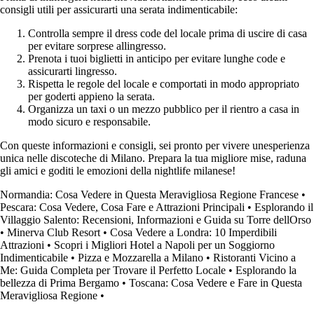
consigli utili per assicurarti una serata indimenticabile:
Controlla sempre il dress code del locale prima di uscire di casa
per evitare sorprese allingresso.
Prenota i tuoi biglietti in anticipo per evitare lunghe code e
assicurarti lingresso.
Rispetta le regole del locale e comportati in modo appropriato
per goderti appieno la serata.
Organizza un taxi o un mezzo pubblico per il rientro a casa in
modo sicuro e responsabile.
Con queste informazioni e consigli, sei pronto per vivere unesperienza
unica nelle discoteche di Milano. Prepara la tua migliore mise, raduna
gli amici e goditi le emozioni della nightlife milanese!
Normandia: Cosa Vedere in Questa Meravigliosa Regione Francese
•
Pescara: Cosa Vedere, Cosa Fare e Attrazioni Principali
•
Esplorando il
Villaggio Salento: Recensioni, Informazioni e Guida su Torre dellOrso
•
Minerva Club Resort
•
Cosa Vedere a Londra: 10 Imperdibili
Attrazioni
•
Scopri i Migliori Hotel a Napoli per un Soggiorno
Indimenticabile
•
Pizza e Mozzarella a Milano
•
Ristoranti Vicino a
Me: Guida Completa per Trovare il Perfetto Locale
•
Esplorando la
bellezza di Prima Bergamo
•
Toscana: Cosa Vedere e Fare in Questa
Meravigliosa Regione
•