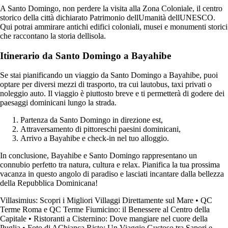
A Santo Domingo, non perdere la visita alla Zona Coloniale, il centro
storico della città dichiarato Patrimonio dellUmanità dellUNESCO.
Qui potrai ammirare antichi edifici coloniali, musei e monumenti storici
che raccontano la storia dellisola.
Itinerario da Santo Domingo a Bayahibe
Se stai pianificando un viaggio da Santo Domingo a Bayahibe, puoi
optare per diversi mezzi di trasporto, tra cui lautobus, taxi privati o
noleggio auto. Il viaggio è piuttosto breve e ti permetterà di godere dei
paesaggi dominicani lungo la strada.
Partenza da Santo Domingo in direzione est,
Attraversamento di pittoreschi paesini dominicani,
Arrivo a Bayahibe e check-in nel tuo alloggio.
In conclusione, Bayahibe e Santo Domingo rappresentano un
connubio perfetto tra natura, cultura e relax. Pianifica la tua prossima
vacanza in questo angolo di paradiso e lasciati incantare dalla bellezza
della Repubblica Dominicana!
Villasimius: Scopri i Migliori Villaggi Direttamente sul Mare
•
QC
Terme Roma e QC Terme Fiumicino: il Benessere al Centro della
Capitale
•
Ristoranti a Cisternino: Dove mangiare nel cuore della
Puglia
•
Foto di AChianca Risto: Un Viaggio Gustoso tra Sapori e