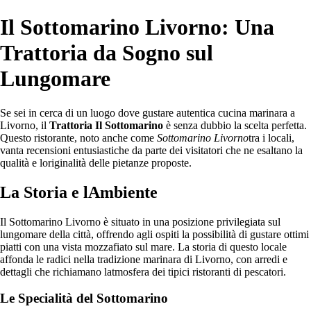
Il Sottomarino Livorno: Una
Trattoria da Sogno sul
Lungomare
Se sei in cerca di un luogo dove gustare autentica cucina marinara a
Livorno, il
Trattoria Il Sottomarino
è senza dubbio la scelta perfetta.
Questo ristorante, noto anche come
Sottomarino Livorno
tra i locali,
vanta recensioni entusiastiche da parte dei visitatori che ne esaltano la
qualità e loriginalità delle pietanze proposte.
La Storia e lAmbiente
Il Sottomarino Livorno è situato in una posizione privilegiata sul
lungomare della città, offrendo agli ospiti la possibilità di gustare ottimi
piatti con una vista mozzafiato sul mare. La storia di questo locale
affonda le radici nella tradizione marinara di Livorno, con arredi e
dettagli che richiamano latmosfera dei tipici ristoranti di pescatori.
Le Specialità del Sottomarino