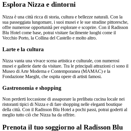
Esplora Nizza e dintorni
Nizza è una città ricca di storia, cultura e bellezze naturali. Con la
sua passeggiata lungomare, i suoi musei e le sue stradine pittoresche,
offre numerose opportunità per esplorare e scoprire. Con il Radisson
Blu Hotel come base, potrai visitare facilmente luoghi come il
Vecchio Porto, la Collina del Castello e molto altro.
Larte e la cultura
Nizza vanta una vivace scena artistica e culturale, con numerosi
musei e gallerie darte da visitare. Tra le principali attrazioni ci sono il
Museo di Arte Moderna e Contemporanea (MAMAC) e la
Fondazione Maeght, che ospita opere di artisti famosi.
Gastronomia e shopping
Non perderti loccasione di assaporare la prelibata cucina locale nei
ristoranti tipici di Nizza e di fare shopping nelle eleganti boutique
della città. Con il Radisson Blu Hotel a pochi passi, potrai goderti al
meglio tutto ciò che Nizza ha da offrire.
Prenota il tuo soggiorno al Radisson Blu