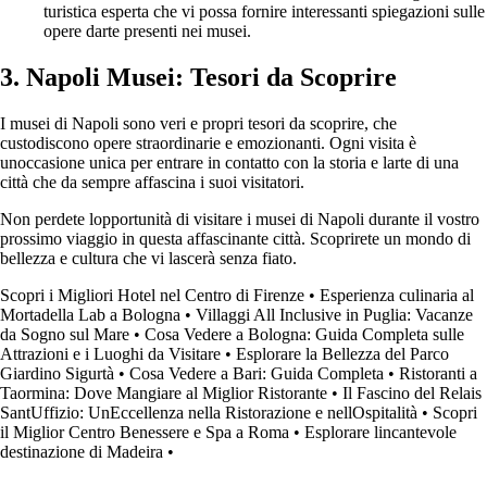
turistica esperta che vi possa fornire interessanti spiegazioni sulle
opere darte presenti nei musei.
3. Napoli Musei: Tesori da Scoprire
I musei di Napoli sono veri e propri tesori da scoprire, che
custodiscono opere straordinarie e emozionanti. Ogni visita è
unoccasione unica per entrare in contatto con la storia e larte di una
città che da sempre affascina i suoi visitatori.
Non perdete lopportunità di visitare i musei di Napoli durante il vostro
prossimo viaggio in questa affascinante città. Scoprirete un mondo di
bellezza e cultura che vi lascerà senza fiato.
Scopri i Migliori Hotel nel Centro di Firenze
•
Esperienza culinaria al
Mortadella Lab a Bologna
•
Villaggi All Inclusive in Puglia: Vacanze
da Sogno sul Mare
•
Cosa Vedere a Bologna: Guida Completa sulle
Attrazioni e i Luoghi da Visitare
•
Esplorare la Bellezza del Parco
Giardino Sigurtà
•
Cosa Vedere a Bari: Guida Completa
•
Ristoranti a
Taormina: Dove Mangiare al Miglior Ristorante
•
Il Fascino del Relais
SantUffizio: UnEccellenza nella Ristorazione e nellOspitalità
•
Scopri
il Miglior Centro Benessere e Spa a Roma
•
Esplorare lincantevole
destinazione di Madeira
•