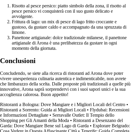
Risotto al pesce persico: piatto simbolo della zona, il risotto al
pesce persico vi conquisterà con il suo gusto delicato e
avvolgente.
Frittura di lago: un mix di pesce di lago fritto croccante e
gustoso, da gustare caldo e accompagnato da una spruzzata di
limone.
Panettone artigianale: dolce tradizionale milanese, il panettone
artigianale di Arona è una prelibatezza da gustare in ogni
momento della giornata.
Conclusioni
Concludendo, se siete alla ricerca di ristoranti ad Arona dove poter
vivere unesperienza culinaria autentica e indimenticabile, non avrete
che limbarazzo della scelta. Dalle proposte più tradizionali a quelle più
innovative, Arona saprà sorprendervi con i suoi sapori unici e la sua
accoglienza calorosa. Buon appetito!
Ristoranti a Bologna: Dove Mangiare e i Migliori Locali del Centro
•
Ristoranti a Sorrento: Guida ai Migliori Locali
•
Flydubai: Recensioni
e Informazioni Dettagliate
•
Serravalle Outlet: Il Tempio dello
Shopping per Gli Amanti della Moda
•
Ristoranti a Desenzano del
Garda: Dove Mangiare Bene sul Lago di Garda
•
Esplorare Belgrado:
Cosa Vedere in Questa Affascinante Città
•
Tenerife: Guida Completa