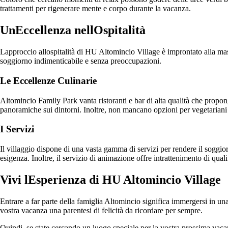
trattamenti per rigenerare mente e corpo durante la vacanza.
UnEccellenza nellOspitalità
Lapproccio allospitalità di HU Altomincio Village è improntato alla massi
soggiorno indimenticabile e senza preoccupazioni.
Le Eccellenze Culinarie
Altomincio Family Park vanta ristoranti e bar di alta qualità che propong
panoramiche sui dintorni. Inoltre, non mancano opzioni per vegetariani 
I Servizi
Il villaggio dispone di una vasta gamma di servizi per rendere il soggior
esigenza. Inoltre, il servizio di animazione offre intrattenimento di quali
Vivi lEsperienza di HU Altomincio Village
Entrare a far parte della famiglia Altomincio significa immergersi in una
vostra vacanza una parentesi di felicità da ricordare per sempre.
Quindi, se state cercando un luogo speciale per la vostra prossima vaca