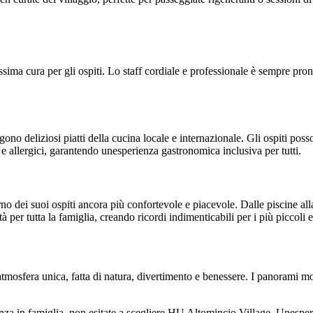
ma cura per gli ospiti. Lo staff cordiale e professionale è sempre pronto
ono deliziosi piatti della cucina locale e internazionale. Gli ospiti pos
e allergici, garantendo unesperienza gastronomica inclusiva per tutti.
no dei suoi ospiti ancora più confortevole e piacevole. Dalle piscine alla
tà per tutta la famiglia, creando ricordi indimenticabili per i più piccoli 
tmosfera unica, fatta di natura, divertimento e benessere. I panorami mozz
nza in famiglia, non esitate a scegliere HU Altomincio Village. Unesperi