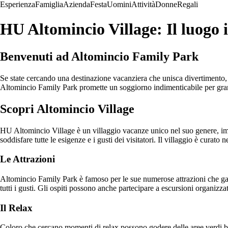
Esperienza
Famiglia
Azienda
Festa
Uomini
Attività
Donne
Regali
HU Altomincio Village: Il luogo 
Benvenuti ad Altomincio Family Park
Se state cercando una destinazione vacanziera che unisca divertimento, r
Altomincio Family Park promette un soggiorno indimenticabile per gran
Scopri Altomincio Village
HU Altomincio Village è un villaggio vacanze unico nel suo genere, im
soddisfare tutte le esigenze e i gusti dei visitatori. Il villaggio è curato
Le Attrazioni
Altomincio Family Park è famoso per le sue numerose attrazioni che garan
tutti i gusti. Gli ospiti possono anche partecipare a escursioni organizzat
Il Relax
Coloro che cercano momenti di relax possono godere delle aree verdi ben 