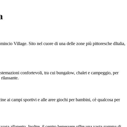
a
incio Village. Sito nel cuore di una delle zone più pittoresche dItalia,
temazioni confortevoli, tra cui bungalow, chalet e campeggio, per
 rilassante.
ine ai campi sportivi e alle aree giochi per bambini, cè qualcosa per
 yoga allaperto. Inoltre, il centro benessere offre una vasta gamma di