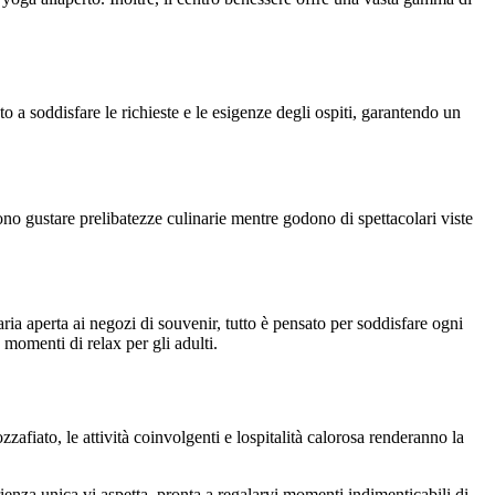
 a soddisfare le richieste e le esigenze degli ospiti, garantendo un
sono gustare prelibatezze culinarie mentre godono di spettacolari viste
ria aperta ai negozi di souvenir, tutto è pensato per soddisfare ogni
e momenti di relax per gli adulti.
afiato, le attività coinvolgenti e lospitalità calorosa renderanno la
enza unica vi aspetta, pronta a regalarvi momenti indimenticabili di