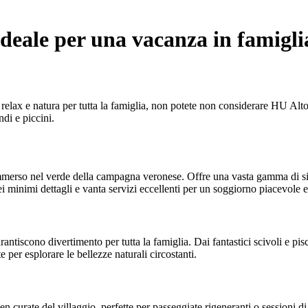
ideale per una vacanza in famigli
elax e natura per tutta la famiglia, non potete non considerare HU Altom
di e piccini.
merso nel verde della campagna veronese. Offre una vasta gamma di sis
 nei minimi dettagli e vanta servizi eccellenti per un soggiorno piacevole e
tiscono divertimento per tutta la famiglia. Dai fantastici scivoli e pisc
e per esplorare le bellezze naturali circostanti.
curate del villaggio, perfette per passeggiate rigeneranti o sessioni di