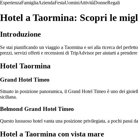
Esperienza
Famiglia
Azienda
Festa
Uomini
Attività
Donne
Regali
Hotel a Taormina: Scopri le migli
Introduzione
Se stai pianificando un viaggio a Taormina e sei alla ricerca del perfett
prezzi, servizi offerti e recensioni di TripAdvisor per aiutarti a prendere
Hotel Taormina
Grand Hotel Timeo
Situato in posizione panoramica, il Grand Hotel Timeo è uno dei gioielli 
siciliana.
Belmond Grand Hotel Timeo
Questo lussuoso hotel vanta una posizione privilegiata, a pochi passi dal
Hotel a Taormina con vista mare