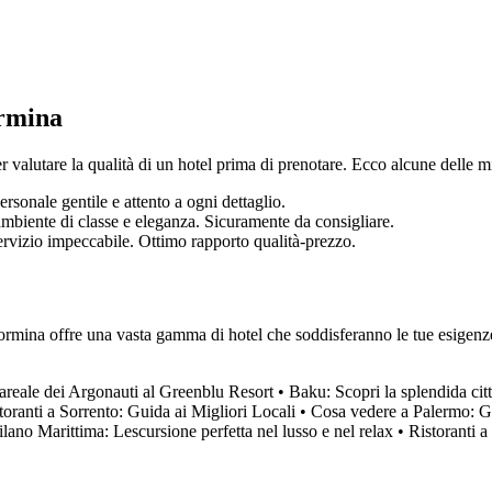
ormina
valutare la qualità di un hotel prima di prenotare. Ecco alcune delle mi
rsonale gentile e attento a ogni dettaglio.
biente di classe e eleganza. Sicuramente da consigliare.
ervizio impeccabile. Ottimo rapporto qualità-prezzo.
rmina offre una vasta gamma di hotel che soddisferanno le tue esigenze. 
reale dei Argonauti al Greenblu Resort
•
Baku: Scopri la splendida cit
toranti a Sorrento: Guida ai Migliori Locali
•
Cosa vedere a Palermo: Gui
ano Marittima: Lescursione perfetta nel lusso e nel relax
•
Ristoranti 