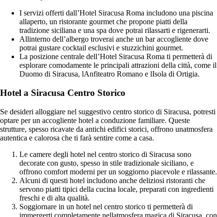
I servizi offerti dall’Hotel Siracusa Roma includono una piscina
allaperto, un ristorante gourmet che propone piatti della
tradizione siciliana e una spa dove potrai rilassarti e rigenerarti.
Allinterno dell’albergo troverai anche un bar accogliente dove
potrai gustare cocktail esclusivi e stuzzichini gourmet.
La posizione centrale dell’Hotel Siracusa Roma ti permetterà di
esplorare comodamente le principali attrazioni della città, come il
Duomo di Siracusa, lAnfiteatro Romano e lIsola di Ortigia.
Hotel a Siracusa Centro Storico
Se desideri alloggiare nel suggestivo centro storico di Siracusa, potresti
optare per un accogliente hotel a conduzione familiare. Queste
strutture, spesso ricavate da antichi edifici storici, offrono unatmosfera
autentica e calorosa che ti farà sentire come a casa.
Le camere degli hotel nel centro storico di Siracusa sono
decorate con gusto, spesso in stile tradizionale siciliano, e
offrono comfort moderni per un soggiorno piacevole e rilassante.
Alcuni di questi hotel includono anche deliziosi ristoranti che
servono piatti tipici della cucina locale, preparati con ingredienti
freschi e di alta qualità.
Soggiornare in un hotel nel centro storico ti permetterà di
immergerti completamente nellatmosfera magica di Siracusa, con