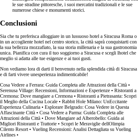
le sue stradine pittoresche, i suoi mercatini tradizionali e le sue
numerose chiese e monumenti storici.
Conclusioni
Sia che tu preferisca alloggiare in un lussuoso hotel a Siracusa Roma o
in un accogliente hotel nel centro storico, la città saprà conquistarti con
la sua bellezza mozzafiato, la sua storia millenaria e la sua gastronomia
unica. Pianifica con cura il tuo soggiorno a Siracusa e scegli lhotel che
meglio si adatta alle tue esigenze e ai tuoi gusti.
Non vediamo lora di darti il benvenuto nella splendida città di Siracusa
e di farti vivere unesperienza indimenticabile!
Cosa Vedere a Ferrara: Guida Completa alle Attrazioni della Città
•
Serenusa Village: Recensioni, Informazioni e Esperienze
•
Ristoranti a
Cremona: Dove mangiare a Cremona
•
Ristoranti a Pietrasanta: Scopri
il Meglio della Cucina Locale
•
Rabbit Hole Milano: UnEccitante
Esperienza Culinaria
•
Esplorare Belgrado: Cosa Vedere in Questa
Affascinante Città
•
Cosa Vedere a Parma: Guida Completa alle
Attrazioni della Città
•
Dove Mangiare ad Alberobello: Guida ai
Migliori Ristoranti e Trattorie
•
Scopri le Meraviglie dellOlimpia
Cilento Resort
•
Vueling Recensioni: Analisi Dettagliata su Vueling
Airlines
•