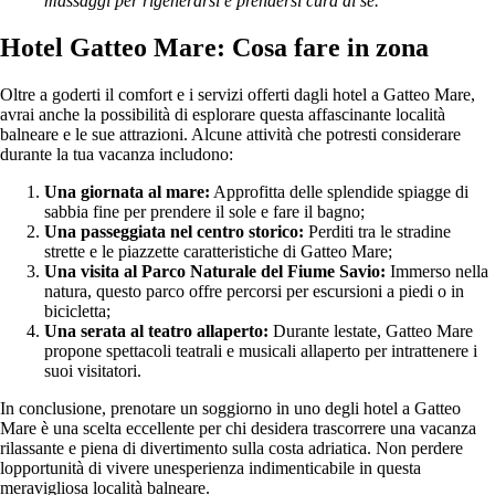
massaggi per rigenerarsi e prendersi cura di sé.
Hotel Gatteo Mare: Cosa fare in zona
Oltre a goderti il comfort e i servizi offerti dagli hotel a Gatteo Mare,
avrai anche la possibilità di esplorare questa affascinante località
balneare e le sue attrazioni. Alcune attività che potresti considerare
durante la tua vacanza includono:
Una giornata al mare:
Approfitta delle splendide spiagge di
sabbia fine per prendere il sole e fare il bagno;
Una passeggiata nel centro storico:
Perditi tra le stradine
strette e le piazzette caratteristiche di Gatteo Mare;
Una visita al Parco Naturale del Fiume Savio:
Immerso nella
natura, questo parco offre percorsi per escursioni a piedi o in
bicicletta;
Una serata al teatro allaperto:
Durante lestate, Gatteo Mare
propone spettacoli teatrali e musicali allaperto per intrattenere i
suoi visitatori.
In conclusione, prenotare un soggiorno in uno degli hotel a Gatteo
Mare è una scelta eccellente per chi desidera trascorrere una vacanza
rilassante e piena di divertimento sulla costa adriatica. Non perdere
lopportunità di vivere unesperienza indimenticabile in questa
meravigliosa località balneare.