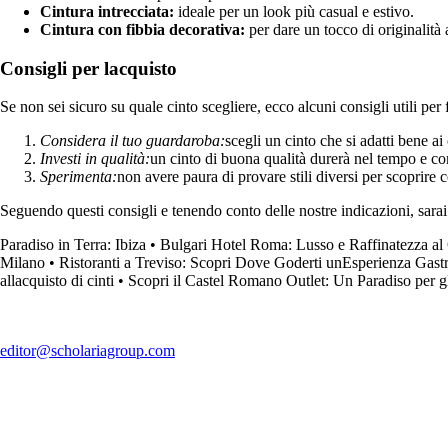
Cintura intrecciata:
ideale per un look più casual e estivo.
Cintura con fibbia decorativa:
per dare un tocco di originalità a
Consigli per lacquisto
Se non sei sicuro su quale cinto scegliere, ecco alcuni consigli utili per f
Considera il tuo guardaroba:
scegli un cinto che si adatti bene ai c
Investi in qualità:
un cinto di buona qualità durerà nel tempo e com
Sperimenta:
non avere paura di provare stili diversi per scoprire c
Seguendo questi consigli e tenendo conto delle nostre indicazioni, sara
Paradiso in Terra: Ibiza
•
Bulgari Hotel Roma: Lusso e Raffinatezza al 
Milano
•
Ristoranti a Treviso: Scopri Dove Goderti unEsperienza Gast
allacquisto di cinti
•
Scopri il Castel Romano Outlet: Un Paradiso per 
editor@scholariagroup.com