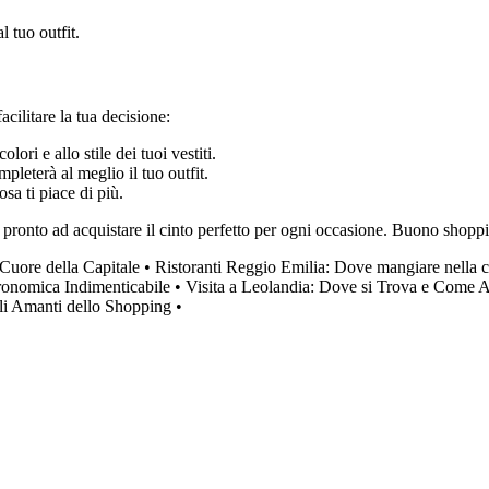
l tuo outfit.
acilitare la tua decisione:
olori e allo stile dei tuoi vestiti.
pleterà al meglio il tuo outfit.
osa ti piace di più.
i pronto ad acquistare il cinto perfetto per ogni occasione. Buono shopp
Cuore della Capitale
•
Ristoranti Reggio Emilia: Dove mangiare nella ci
ronomica Indimenticabile
•
Visita a Leolandia: Dove si Trova e Come A
gli Amanti dello Shopping
•