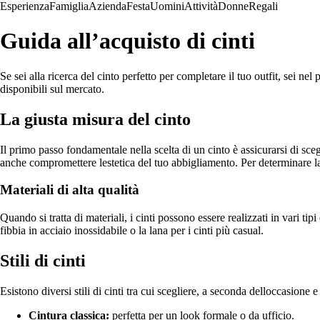
Esperienza
Famiglia
Azienda
Festa
Uomini
Attività
Donne
Regali
Guida all’acquisto di cinti
Se sei alla ricerca del cinto perfetto per completare il tuo outfit, sei nel
disponibili sul mercato.
La giusta misura del cinto
Il primo passo fondamentale nella scelta di un cinto è assicurarsi di sce
anche compromettere lestetica del tuo abbigliamento. Per determinare la
Materiali di alta qualità
Quando si tratta di materiali, i cinti possono essere realizzati in vari tip
fibbia in acciaio inossidabile o la lana per i cinti più casual.
Stili di cinti
Esistono diversi stili di cinti tra cui scegliere, a seconda delloccasione
Cintura classica:
perfetta per un look formale o da ufficio.