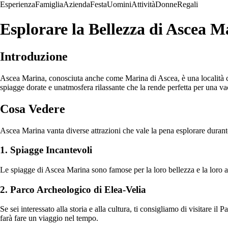
Esperienza
Famiglia
Azienda
Festa
Uomini
Attività
Donne
Regali
Esplorare la Bellezza di Ascea M
Introduzione
Ascea Marina, conosciuta anche come Marina di Ascea, è una località cost
spiagge dorate e unatmosfera rilassante che la rende perfetta per una va
Cosa Vedere
Ascea Marina vanta diverse attrazioni che vale la pena esplorare durante
1. Spiagge Incantevoli
Le spiagge di Ascea Marina sono famose per la loro bellezza e la loro acqu
2. Parco Archeologico di Elea-Velia
Se sei interessato alla storia e alla cultura, ti consigliamo di visitare i
farà fare un viaggio nel tempo.