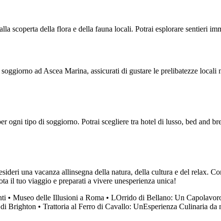
lla scoperta della flora e della fauna locali. Potrai esplorare sentieri 
soggiorno ad Ascea Marina, assicurati di gustare le prelibatezze locali ne
r ogni tipo di soggiorno. Potrai scegliere tra hotel di lusso, bed and br
eri una vacanza allinsegna della natura, della cultura e del relax. Con l
ota il tuo viaggio e preparati a vivere unesperienza unica!
ti
•
Museo delle Illusioni a Roma
•
LOrrido di Bellano: Un Capolavoro
 di Brighton
•
Trattoria al Ferro di Cavallo: UnEsperienza Culinaria da