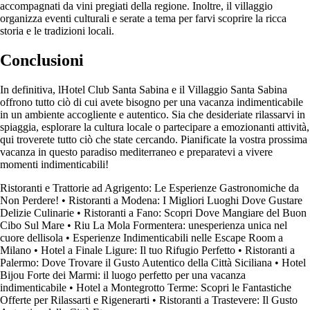
accompagnati da vini pregiati della regione. Inoltre, il villaggio
organizza eventi culturali e serate a tema per farvi scoprire la ricca
storia e le tradizioni locali.
Conclusioni
In definitiva, lHotel Club Santa Sabina e il Villaggio Santa Sabina
offrono tutto ciò di cui avete bisogno per una vacanza indimenticabile
in un ambiente accogliente e autentico. Sia che desideriate rilassarvi in
spiaggia, esplorare la cultura locale o partecipare a emozionanti attività,
qui troverete tutto ciò che state cercando. Pianificate la vostra prossima
vacanza in questo paradiso mediterraneo e preparatevi a vivere
momenti indimenticabili!
Ristoranti e Trattorie ad Agrigento: Le Esperienze Gastronomiche da
Non Perdere!
•
Ristoranti a Modena: I Migliori Luoghi Dove Gustare
Delizie Culinarie
•
Ristoranti a Fano: Scopri Dove Mangiare del Buon
Cibo Sul Mare
•
Riu La Mola Formentera: unesperienza unica nel
cuore dellisola
•
Esperienze Indimenticabili nelle Escape Room a
Milano
•
Hotel a Finale Ligure: Il tuo Rifugio Perfetto
•
Ristoranti a
Palermo: Dove Trovare il Gusto Autentico della Città Siciliana
•
Hotel
Bijou Forte dei Marmi: il luogo perfetto per una vacanza
indimenticabile
•
Hotel a Montegrotto Terme: Scopri le Fantastiche
Offerte per Rilassarti e Rigenerarti
•
Ristoranti a Trastevere: Il Gusto