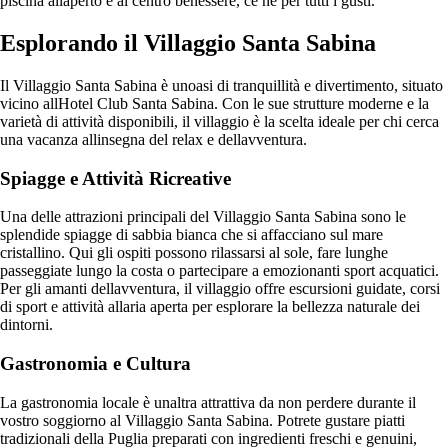
piscina allaperto e al centro benessere, ce nè per tutti i gusti.
Esplorando il Villaggio Santa Sabina
Il Villaggio Santa Sabina è unoasi di tranquillità e divertimento, situato
vicino allHotel Club Santa Sabina. Con le sue strutture moderne e la
varietà di attività disponibili, il villaggio è la scelta ideale per chi cerca
una vacanza allinsegna del relax e dellavventura.
Spiagge e Attività Ricreative
Una delle attrazioni principali del Villaggio Santa Sabina sono le
splendide spiagge di sabbia bianca che si affacciano sul mare
cristallino. Qui gli ospiti possono rilassarsi al sole, fare lunghe
passeggiate lungo la costa o partecipare a emozionanti sport acquatici.
Per gli amanti dellavventura, il villaggio offre escursioni guidate, corsi
di sport e attività allaria aperta per esplorare la bellezza naturale dei
dintorni.
Gastronomia e Cultura
La gastronomia locale è unaltra attrattiva da non perdere durante il
vostro soggiorno al Villaggio Santa Sabina. Potrete gustare piatti
tradizionali della Puglia preparati con ingredienti freschi e genuini,