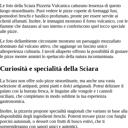
Le foto della Sciara Pizzeria Vulcanica catturano lessenza di questo
luogo straordinario. Puoi vedere le pizze coperte di formaggi fusi,
pomodori freschi e basilico profumato, pronte per essere servite ai
clienti affamati. Inoltre, le immagini mostrano il forno vulcanico, con le
fiamme che danzano al suo interno e conferiscono quel tocco speciale
alle pizze.
Le foto dellambiente circostante mostrano un paesaggio mozzafiato
dominato dal vulcano attivo, che aggiunge un fascino unico
allesperienza culinaria. I tavoli allaperto offrono la possibilità di gustare
le pizze mentre ammiri lo spettacolo della natura incontaminata.
Curiosità e specialità della Sciara
La Sciara non offre solo pizze straordinarie, ma anche una vasta
selezione di antipasti, primi piatti e dolci artigianali. Potrai deliziare il
palato con la burrata fresca, le linguine alle vongole e i cannoli
siciliani, che completano in modo sublime la tua esperienza
gastronomica.
Inoltre, la pizzeria propone specialità stagionali che variano in base alla
disponibilità degli ingredienti freschi. Potresti trovare pizze con funghi
porcini autunnali, o dessert con frutti di bosco estivi, che ti
sorprenderanno con sapori unici e autentici.