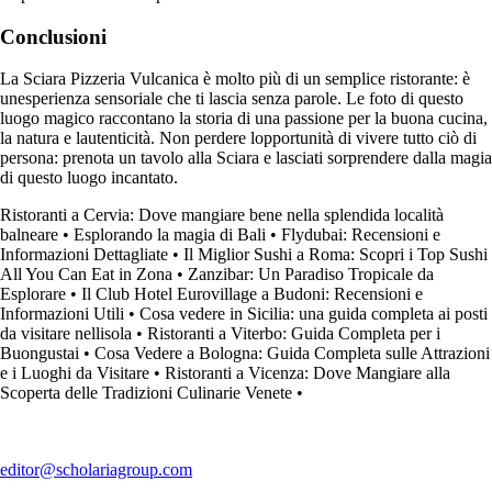
Conclusioni
La Sciara Pizzeria Vulcanica è molto più di un semplice ristorante: è
unesperienza sensoriale che ti lascia senza parole. Le foto di questo
luogo magico raccontano la storia di una passione per la buona cucina,
la natura e lautenticità. Non perdere lopportunità di vivere tutto ciò di
persona: prenota un tavolo alla Sciara e lasciati sorprendere dalla magia
di questo luogo incantato.
Ristoranti a Cervia: Dove mangiare bene nella splendida località
balneare
•
Esplorando la magia di Bali
•
Flydubai: Recensioni e
Informazioni Dettagliate
•
Il Miglior Sushi a Roma: Scopri i Top Sushi
All You Can Eat in Zona
•
Zanzibar: Un Paradiso Tropicale da
Esplorare
•
Il Club Hotel Eurovillage a Budoni: Recensioni e
Informazioni Utili
•
Cosa vedere in Sicilia: una guida completa ai posti
da visitare nellisola
•
Ristoranti a Viterbo: Guida Completa per i
Buongustai
•
Cosa Vedere a Bologna: Guida Completa sulle Attrazioni
e i Luoghi da Visitare
•
Ristoranti a Vicenza: Dove Mangiare alla
Scoperta delle Tradizioni Culinarie Venete
•
editor@scholariagroup.com