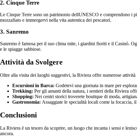
2. Cinque Terre
Le Cinque Terre sono un patrimonio dellUNESCO e comprendono i pitto
mozzafiato e immergervi nella vita autentica dei pescatori.
3. Sanremo
Sanremo è famosa per il suo clima mite, i giardini fioriti e il Casinò. O
e le spiagge sabbiose.
Attività da Svolgere
Oltre alla visita dei luoghi suggestivi, la Riviera offre numerose attività p
Escursioni in Barca:
Godetevi una giornata in mare per esplorar
Trekking:
Per gli amanti della natura, i sentieri della Riviera o
Shopping:
Nei centri storici troverete boutique di moda, artigia
Gastronomia:
Assaggiate le specialità locali come la focaccia, il 
Conclusioni
La Riviera è un tesoro da scoprire, un luogo che incanta i sensi e lenisce
ancora.