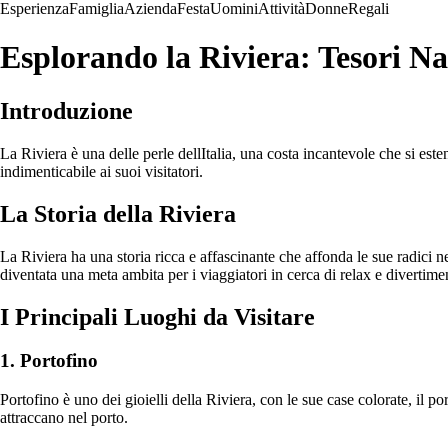
Esperienza
Famiglia
Azienda
Festa
Uomini
Attività
Donne
Regali
Esplorando la Riviera: Tesori Na
Introduzione
La Riviera è una delle perle dellItalia, una costa incantevole che si es
indimenticabile ai suoi visitatori.
La Storia della Riviera
La Riviera ha una storia ricca e affascinante che affonda le sue radici n
diventata una meta ambita per i viaggiatori in cerca di relax e divertime
I Principali Luoghi da Visitare
1. Portofino
Portofino è uno dei gioielli della Riviera, con le sue case colorate, il po
attraccano nel porto.