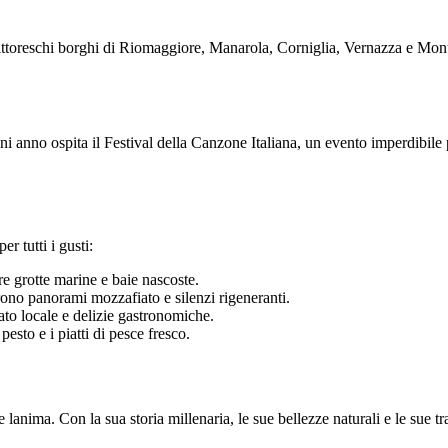
reschi borghi di Riomaggiore, Manarola, Corniglia, Vernazza e Monter
gni anno ospita il Festival della Canzone Italiana, un evento imperdibile 
er tutti i gusti:
e grotte marine e baie nascoste.
ffrono panorami mozzafiato e silenzi rigeneranti.
nato locale e delizie gastronomiche.
pesto e i piatti di pesce fresco.
 lanima. Con la sua storia millenaria, le sue bellezze naturali e le sue tr