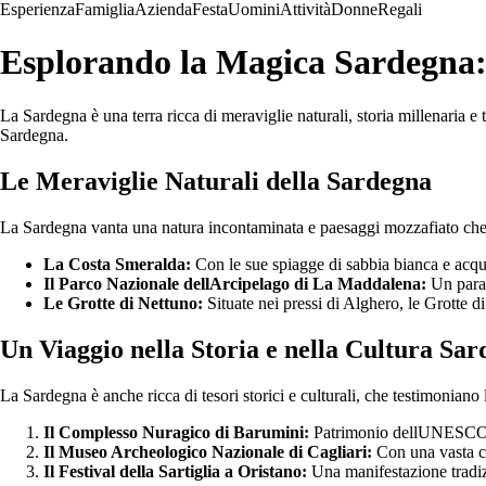
Esperienza
Famiglia
Azienda
Festa
Uomini
Attività
Donne
Regali
Esplorando la Magica Sardegna: 
La Sardegna è una terra ricca di meraviglie naturali, storia millenaria e t
Sardegna.
Le Meraviglie Naturali della Sardegna
La Sardegna vanta una natura incontaminata e paesaggi mozzafiato che ti l
La Costa Smeralda:
Con le sue spiagge di sabbia bianca e acque
Il Parco Nazionale dellArcipelago di La Maddalena:
Un paradi
Le Grotte di Nettuno:
Situate nei pressi di Alghero, le Grotte di
Un Viaggio nella Storia e nella Cultura Sar
La Sardegna è anche ricca di tesori storici e culturali, che testimoniano la
Il Complesso Nuragico di Barumini:
Patrimonio dellUNESCO, q
Il Museo Archeologico Nazionale di Cagliari:
Con una vasta col
Il Festival della Sartiglia a Oristano:
Una manifestazione tradizi