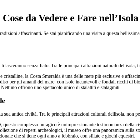
Cose da Vedere e Fare nell’Isola
radizioni affascinanti. Se stai pianificando una visita a questa bellissima
asceranno senza fiato. Tra le principali attrazioni naturali dellisola, ti
 cristalline, la Costa Smeralda è una delle mete più esclusive e affasci
so per gli amanti del mare, con isole incantevoli e fondali ricchi di bio
 Nettuno offrono uno spettacolo unico di stalattiti e stalagmiti.
de
 sua antica civiltà. Tra le principali attrazioni culturali dellisola, non pe
uesto complesso nuragico è unimpressionante testimonianza della civi
lezione di reperti archeologici, il museo offre una panoramica sulla sto
onale che si tiene ogni anno a febbraio, con sfilate e giochi equestri.