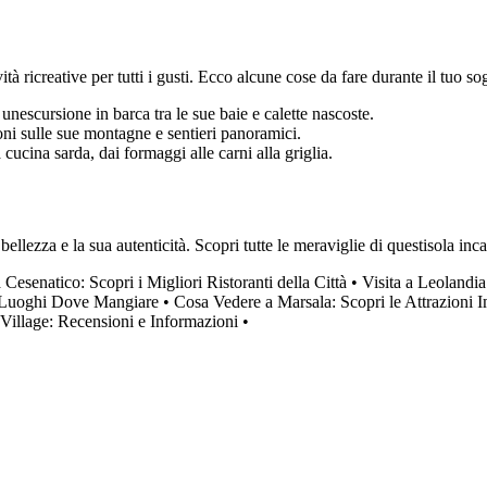
vità ricreative per tutti i gusti. Ecco alcune cose da fare durante il tuo so
unescursione in barca tra le sue baie e calette nascoste.
ioni sulle sue montagne e sentieri panoramici.
a cucina sarda, dai formaggi alle carni alla griglia.
lezza e la sua autenticità. Scopri tutte le meraviglie di questisola incan
a Cesenatico: Scopri i Migliori Ristoranti della Città
•
Visita a Leolandi
ri Luoghi Dove Mangiare
•
Cosa Vedere a Marsala: Scopri le Attrazioni I
 Village: Recensioni e Informazioni
•