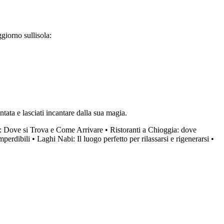
ggiorno sullisola:
tata e lasciati incantare dalla sua magia.
a: Dove si Trova e Come Arrivare
•
Ristoranti a Chioggia: dove
mperdibili
•
Laghi Nabi: Il luogo perfetto per rilassarsi e rigenerarsi
•