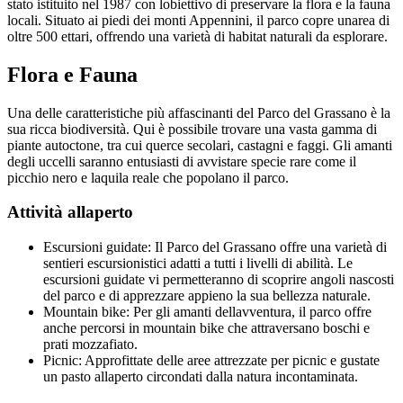
stato istituito nel 1987 con lobiettivo di preservare la flora e la fauna
locali. Situato ai piedi dei monti Appennini, il parco copre unarea di
oltre 500 ettari, offrendo una varietà di habitat naturali da esplorare.
Flora e Fauna
Una delle caratteristiche più affascinanti del Parco del Grassano è la
sua ricca biodiversità. Qui è possibile trovare una vasta gamma di
piante autoctone, tra cui querce secolari, castagni e faggi. Gli amanti
degli uccelli saranno entusiasti di avvistare specie rare come il
picchio nero e laquila reale che popolano il parco.
Attività allaperto
Escursioni guidate: Il Parco del Grassano offre una varietà di
sentieri escursionistici adatti a tutti i livelli di abilità. Le
escursioni guidate vi permetteranno di scoprire angoli nascosti
del parco e di apprezzare appieno la sua bellezza naturale.
Mountain bike: Per gli amanti dellavventura, il parco offre
anche percorsi in mountain bike che attraversano boschi e
prati mozzafiato.
Picnic: Approfittate delle aree attrezzate per picnic e gustate
un pasto allaperto circondati dalla natura incontaminata.