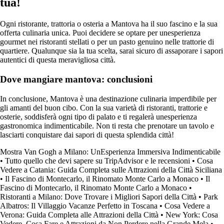
tua!
Ogni ristorante, trattoria o osteria a Mantova ha il suo fascino e la sua
offerta culinaria unica. Puoi decidere se optare per unesperienza
gourmet nei ristoranti stellati o per un pasto genuino nelle trattorie di
quartiere. Qualunque sia la tua scelta, sarai sicuro di assaporare i sapori
autentici di questa meravigliosa città.
Dove mangiare mantova: conclusioni
In conclusione, Mantova è una destinazione culinaria imperdibile per
gli amanti del buon cibo. Con la sua varietà di ristoranti, trattorie e
osterie, soddisferà ogni tipo di palato e ti regalerà unesperienza
gastronomica indimenticabile. Non ti resta che prenotare un tavolo e
lasciarti conquistare dai sapori di questa splendida città!
Mostra Van Gogh a Milano: UnEsperienza Immersiva Indimenticabile
•
Tutto quello che devi sapere su TripAdvisor e le recensioni
•
Cosa
Vedere a Catania: Guida Completa sulle Attrazioni della Città Siciliana
•
Il Fascino di Montecarlo, il Rinomato Monte Carlo a Monaco
•
Il
Fascino di Montecarlo, il Rinomato Monte Carlo a Monaco
•
Ristoranti a Milano: Dove Trovare i Migliori Sapori della Città
•
Park
Albatros: Il Villaggio Vacanze Perfetto in Toscana
•
Cosa Vedere a
Verona: Guida Completa alle Attrazioni della Città
•
New York: Cosa
Vedere, Cosa Fare e Attrazioni da Non Perdere nella Grande Mela
•