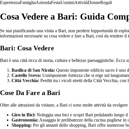
Esperienza
Famiglia
Azienda
Festa
Uomini
Attività
Donne
Regali
Cosa Vedere a Bari: Guida Comp
Se stai pianificando una visita a Bari, non perdere lopportunità di esplora
informazioni necessarie su cosa vedere e fare a Bari, così da rendere il 
Bari: Cosa Vedere
Bari è una città ricca di storia, cultura e bellezze paesaggistiche. Ecco un
Basilica di San Nicola:
Questo imponente edificio sacro è uno dei
Castello Svevo:
Unimponente fortezza che si erge sul lungomare. 
Città Vecchia:
Perditi tra i vicoli stretti della Città Vecchia, co
Cose Da Fare a Bari
Oltre alle attrazioni da visitare, a Bari ci sono molte attività da svolger
Giro in Bici:
Noleggia una bici e scopri Bari pedalando lungo il l
Gastronomia:
Assaggia le prelibatezze della cucina pugliese in un
Shopping:
Per gli amanti dello shopping, Bari offre numerose bo