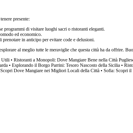
 tenere presente:
e programmi di visitare luoghi sacri o ristoranti eleganti.
do comodo ed economico.
 di prenotare in anticipo per evitare code e delusioni.
splorare al meglio tutte le meraviglie che questa città ha da offrire. Bu
Utili
•
Ristoranti a Monopoli: Dove Mangiare Bene nella Città Puglies
arda
•
Esplorando il Borgo Parrini: Tesoro Nascosto della Sicilia
•
Rist
: Scopri Dove Mangiare nei Migliori Locali della Città
•
Sofia: Scopri il