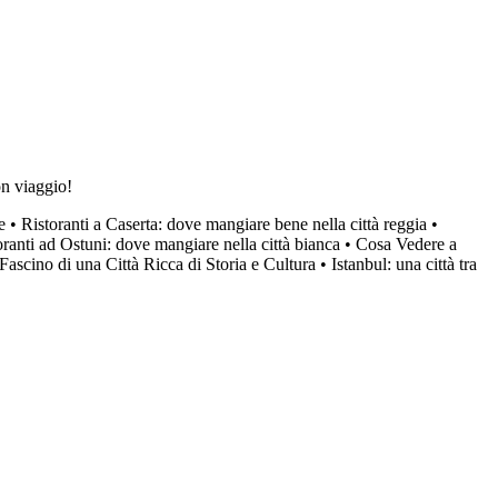
on viaggio!
e
•
Ristoranti a Caserta: dove mangiare bene nella città reggia
•
oranti ad Ostuni: dove mangiare nella città bianca
•
Cosa Vedere a
 Fascino di una Città Ricca di Storia e Cultura
•
Istanbul: una città tra