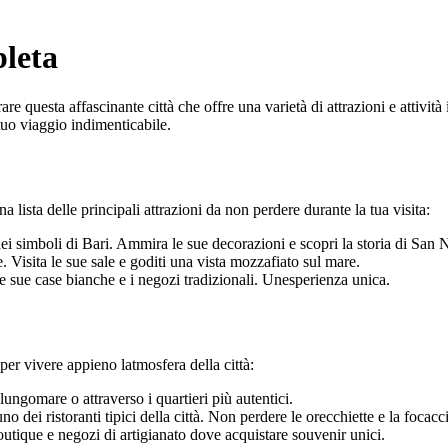
leta
re questa affascinante città che offre una varietà di attrazioni e attività
tuo viaggio indimenticabile.
a lista delle principali attrazioni da non perdere durante la tua visita:
 simboli di Bari. Ammira le sue decorazioni e scopri la storia di San Nic
Visita le sue sale e goditi una vista mozzafiato sul mare.
n le sue case bianche e i negozi tradizionali. Unesperienza unica.
e per vivere appieno latmosfera della città:
ungomare o attraverso i quartieri più autentici.
o dei ristoranti tipici della città. Non perdere le orecchiette e la focacc
utique e negozi di artigianato dove acquistare souvenir unici.