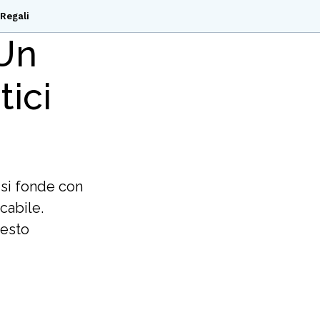
Regali
 Un
tici
 si fonde con
cabile.
uesto