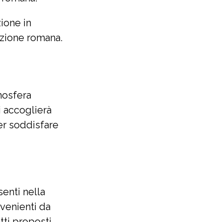
ione in
izione romana.
mosfera
i accoglierà
per soddisfare
senti nella
ovenienti da
tti proposti