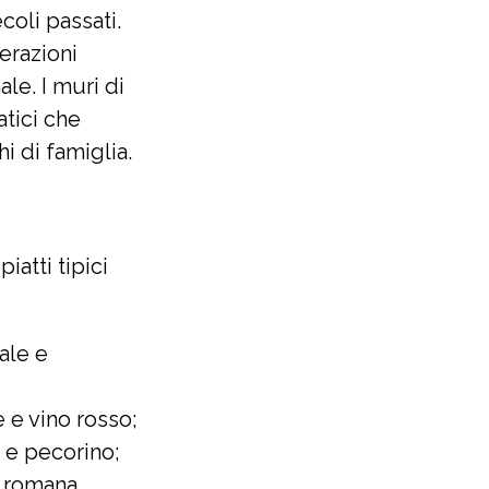
coli passati.
erazioni
le. I muri di
atici che
i di famiglia.
atti tipici
ale e
 e vino rosso;
 e pecorino;
a romana.