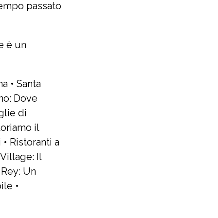
 tempo passato
e è un
na
•
Santa
ano: Dove
lie di
oriamo il
i
•
Ristoranti a
illage: Il
l Rey: Un
ile
•