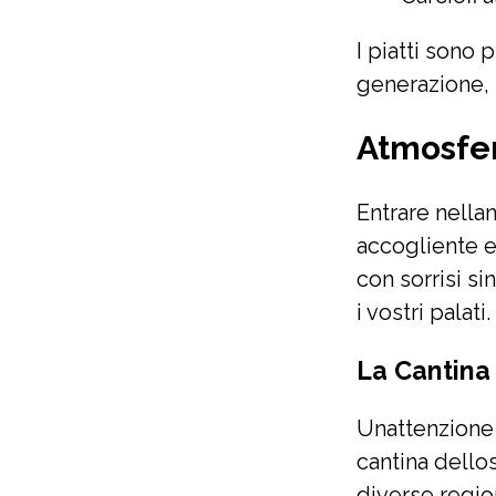
I piatti sono
generazione, 
Atmosfer
Entrare nella
accogliente e
con sorrisi si
i vostri palati.
La Cantina
Unattenzione p
cantina dello
diverse regio