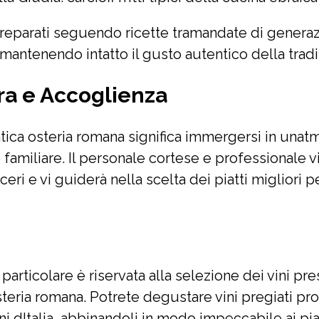
 preparati seguendo ricette tramandate di generaz
mantenendo intatto il gusto autentico della trad
a e Accoglienza
ntica osteria romana significa immergersi in unat
 familiare. Il personale cortese e professionale v
nceri e vi guiderà nella scelta dei piatti migliori 
articolare è riservata alla selezione dei vini pre
steria romana. Potrete degustare vini pregiati pr
ni dItalia, abbinandoli in modo impeccabile ai pia