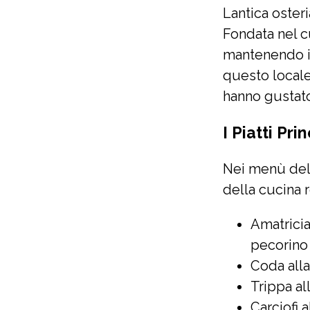
Lantica oster
Fondata nel c
mantenendo int
questo locale 
hanno gustato
I Piatti Prin
Nei menù dell
della cucina r
Amatrici
pecorino
Coda alla
Trippa a
Carciofi a