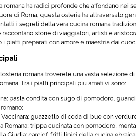
ia romana ha radici profonde che affondano nei se
uore di Roma, questa osteria ha attraversato gen
atti i segreti della vera cucina romana tradiziona
raccontano storie di viaggiatori, artisti e aristocr
 i piatti preparati con amore e maestria dai cuoch
cipali
osteria romana troverete una vasta selezione di pi
omana. Tra i piatti principali più amati vi sono:
ana: pasta condita con sugo di pomodoro, guanci
 romano;
 Vaccinara: guazzetto di coda di bue con verdure
lla Romana: trippa cucinata con pomodoro, menta
lla Giudia: carciofi fritti tipici della cucina ebraic