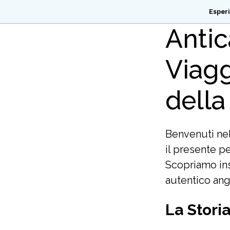
Esper
Antic
Viagg
della
Benvenuti nel
il presente pe
Scopriamo ins
autentico ang
La Stori