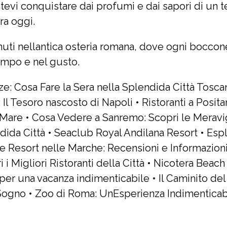
tevi conquistare dai profumi e dai sapori di un
ra oggi.
nuti nellantica osteria romana, dove ogni boccon
empo e nel gusto.
nze: Cosa Fare la Sera nella Splendida Città Tosca
: Il Tesoro nascosto di Napoli
•
Ristoranti a Posit
 Mare
•
Cosa Vedere a Sanremo: Scopri le Meravig
dida Città
•
Seaclub Royal Andilana Resort
•
Espl
ge Resort nelle Marche: Recensioni e Informazion
 i Migliori Ristoranti della Città
•
Nicotera Beach V
per una vacanza indimenticabile
•
Il Caminito de
Sogno
•
Zoo di Roma: UnEsperienza Indimenticab