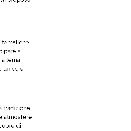
e tematiche
cipare a
e a tema
o unico e
a tradizione
 e atmosfere
 cuore di