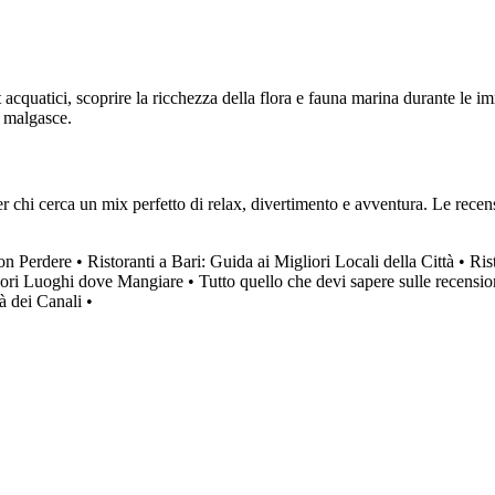
 acquatici, scoprire la ricchezza della flora e fauna marina durante le imm
i malgasce.
hi cerca un mix perfetto di relax, divertimento e avventura. Le recensio
Non Perdere
•
Ristoranti a Bari: Guida ai Migliori Locali della Città
•
Ris
liori Luoghi dove Mangiare
•
Tutto quello che devi sapere sulle recensi
à dei Canali
•