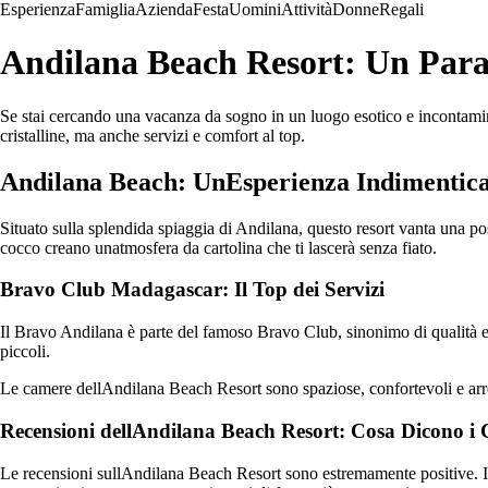
Esperienza
Famiglia
Azienda
Festa
Uomini
Attività
Donne
Regali
Andilana Beach Resort: Un Para
Se stai cercando una vacanza da sogno in un luogo esotico e incontami
cristalline, ma anche servizi e comfort al top.
Andilana Beach: UnEsperienza Indimentica
Situato sulla splendida spiaggia di Andilana, questo resort vanta una pos
cocco creano unatmosfera da cartolina che ti lascerà senza fiato.
Bravo Club Madagascar: Il Top dei Servizi
Il Bravo Andilana è parte del famoso Bravo Club, sinonimo di qualità e di
piccoli.
Le camere dellAndilana Beach Resort sono spaziose, confortevoli e arred
Recensioni dellAndilana Beach Resort: Cosa Dicono i C
Le recensioni sullAndilana Beach Resort sono estremamente positive. I clie